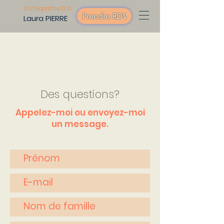
Ostéopathe D.O.
Prendre RDV
Laura PIERRE
ME CONTACTER
Des questions?
Appelez-moi ou envoyez-moi
un message.